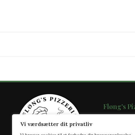
Fløng's Pi
Hedevej 1,
Vi værdsætter dit privatliv
2640 Hedeh