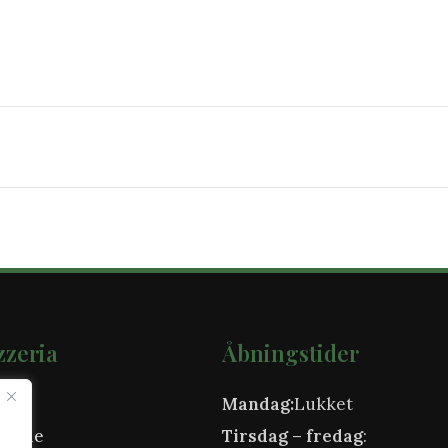
zzeria
Åbningstider
Mandag:
Lukket
usene
Tirsdag
– fredag
: