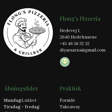
Fløng's Pizzeria
Hedevej 1,
2640 Hedehusene
+45
46 56 32 32
diyarsarna@gmail.com
Åbningstider
Praktisk
Mandag:
Lukket
Forside
Tirsdag
– fredag
:
Takeaway