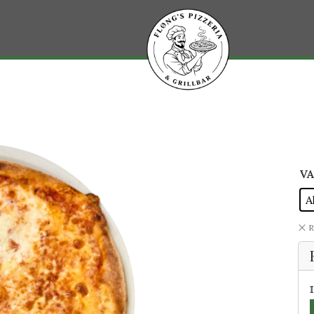
VA
A
R