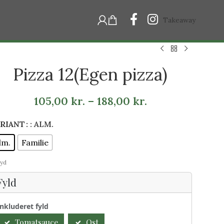
Takeaway
Pizza 12(Egen pizza)
105,00
kr.
–
188,00
kr.
RIANT
: ALM.
lm.
Familie
yd