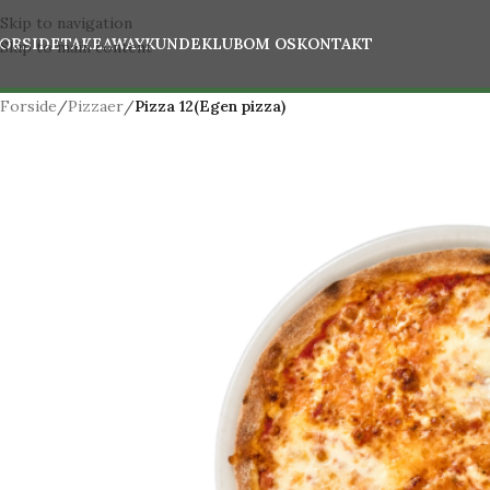
Skip to navigation
ORSIDE
TAKEAWAY
KUNDEKLUB
OM OS
KONTAKT
Skip to main content
Forside
/
Pizzaer
/
Pizza 12(Egen pizza)