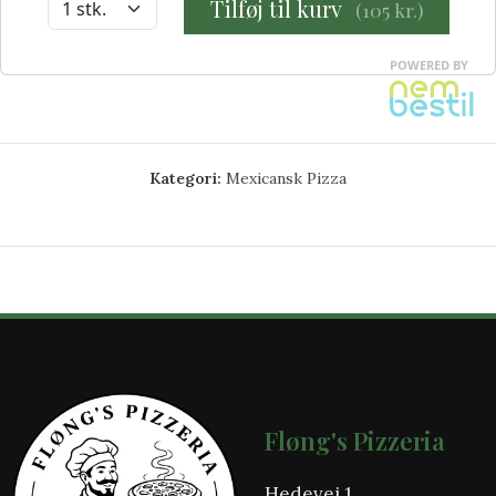
Kategori:
Mexicansk Pizza
Fløng's Pizzeria
Hedevej 1,