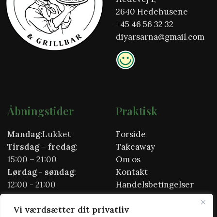
2640 Hedehusene
+45
46 56 32 32
diyarsarna@gmail.com
Åbningstider
Praktisk
Mandag:
Lukket
Forside
Tirsdag
– fredag
:
Takeaway
15:00 – 21:00
Om os
Lørdag - søndag
:
Kontakt
12:00 - 21:00
Handelsbetingelser
Helligdage
Cookie- &
Vi værdsætter dit privatliv
16.00-20.00
privatlivspolitik