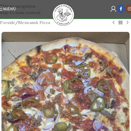
Skip to navigation
MENU
Skip to main content
Forside
/
Mexicansk Pizza